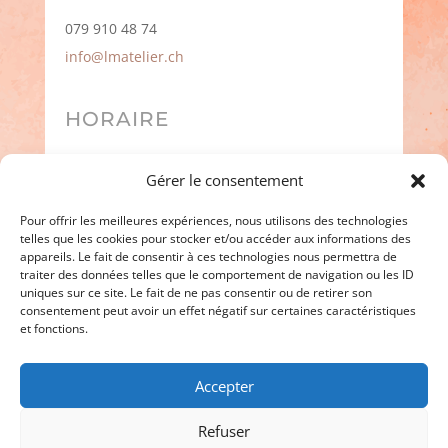
079 910 48 74
info@lmatelier.ch
HORAIRE
Mardi à Samedi
Gérer le consentement
08h00 à 18h30
Pour offrir les meilleures expériences, nous utilisons des technologies
telles que les cookies pour stocker et/ou accéder aux informations des
ME SUIVRE SUR:
appareils. Le fait de consentir à ces technologies nous permettra de
traiter des données telles que le comportement de navigation ou les ID
uniques sur ce site. Le fait de ne pas consentir ou de retirer son
consentement peut avoir un effet négatif sur certaines caractéristiques
et fonctions.
Accepter
Refuser
Graphisme & web réalisés par
20°Est
&
Expression